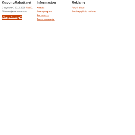
Bluetooth
Joylan
2 aktue
Sexleketø
Jule-G
2 aktue