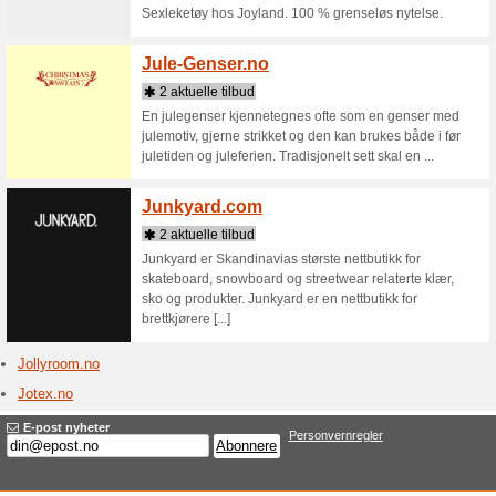
Butikker som starte
Jbl.c
3 aktue
JBL gir d