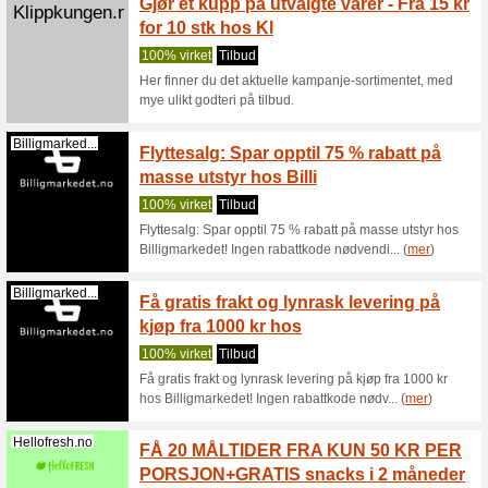
Gi bor
mellom
Vi anbef
Kanskje k
Fresh, da
Hellofresh.no
Velg m
Famili