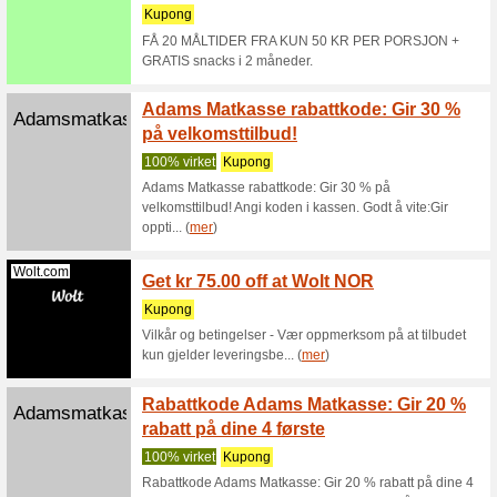
Vi anbef
Du får opp
kasse, og
Mecindo.no
Fri fra
opptil 
Vi anbef
Sjekk net