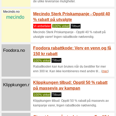
Foodor
Foodora.no
som n
100% vir
Rabattkod
enn 300 k
Hellofresh.no