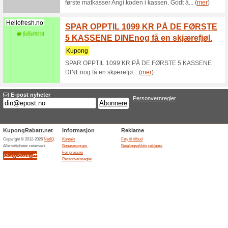
de ulike 
Mecindo.no
Mecind
% raba
Vi anbef
Mecindo S
utvalgte 