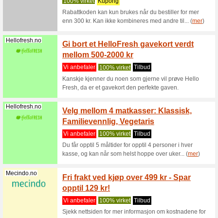
Filter:
Kategoriseri
Mat, drikke og røyk 
Hellofresh.no
EKSKLU
Spar o
Vi anbef
EKSKLUSI
kr på de 