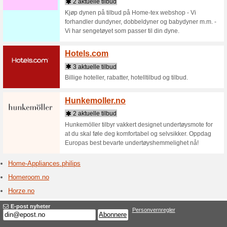
Albert er
pedagoge
vekk mat
Alb [...]
Hellof
5 aktue
Bestill d