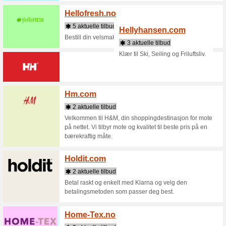
Butikker som starte
Happy
2 aktue
Fargerike
Heialb
2 aktue