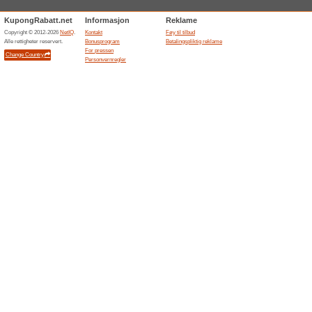
Hm.c
2 aktue
Velkomme
på nettet.