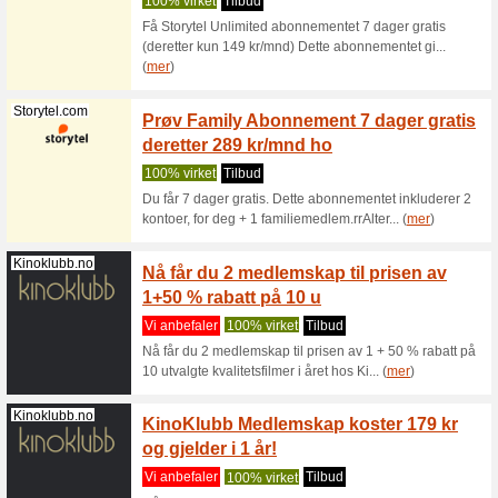
Vi anbef
Godt å vi
noen tilb
Adlibris.com
Finn bi
Vi anbef
Finn nye f
skjønnhets