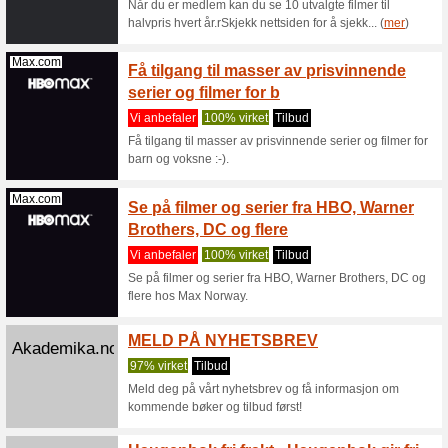
Allente.no
Allent
måned
Vi anbef
Her gir Al
pakker: me
Allente.no
For ku