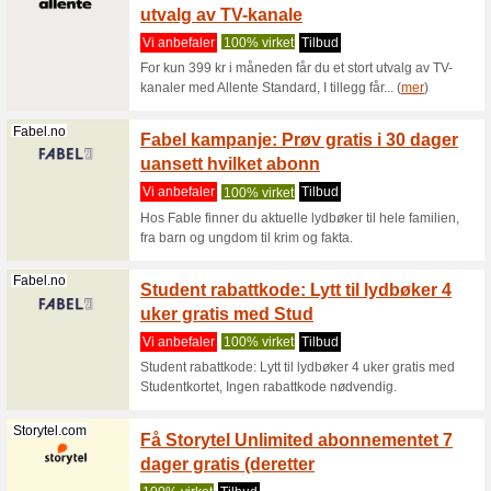
Bladkongen.no
Nyhet
Vi anbef
Meld deg
tilbud! Fy
Bladkongen.no
Fri frak