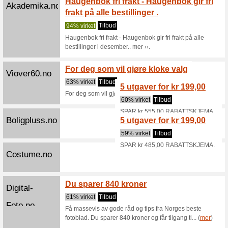
utvalg
Vi anbef
For kun 3
kanaler me
Fabel.no
Fabel 
uanset
Vi anbef