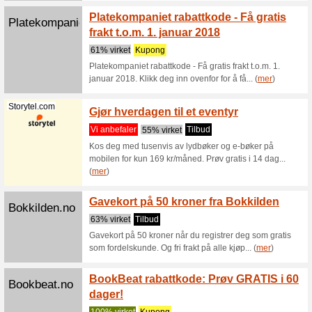
Hos Fable
fra barn 
Fabel.no
Student
uker g
Vi anbef
Student r
Studentko