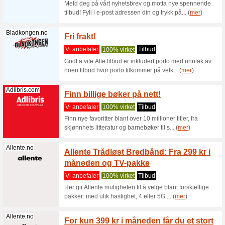
Filter:
Kategoriseri
Bøker, musikk og fil
Adlibris.com
Sjekk 
og kjøp
Vi anbef
Godt å vi
ut av sort