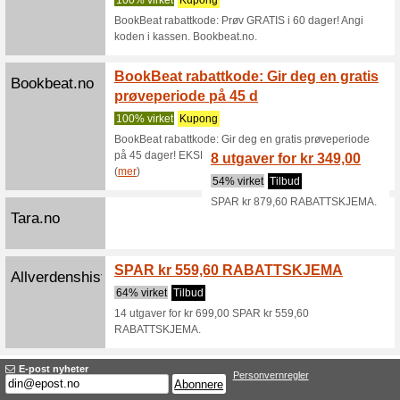
Storytel.com
Få Sto
dager g
100% vir
Få Storyt
(deretter
(
mer
)