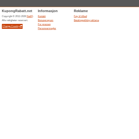
Storytel.com
Prøv F
derett
100% vir
Du får 7 
kontoer, f
Kinoklubb.no
Nå får
1+50 %