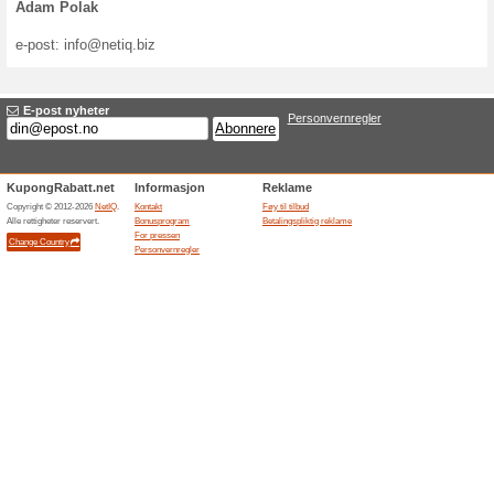
Betalingspliktig rek
Selger du varer eller yter d
hjelp av rabattkuponger? Vi 
slaget i Norge. Legg inn tilbu
føye til butikker og rabatter
Dersom du er med i affiliate-p
fortrinnsrett, kan du benytte
KupongRabatt.net. Takket væ