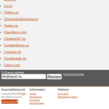
Chicas
4 aktue
Hos oss f
av yppers
Cosmeceu
og rask le