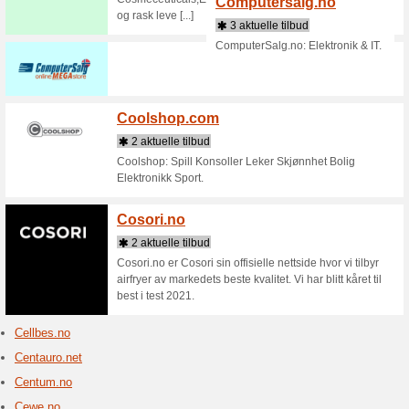
Butikker som starte
Cdon.
2 aktue
Nordens st
beste pri
DVD-filme