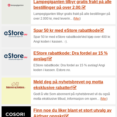
Aktuelle rabatter o
Christiania Glasmaga
merkevarer!
100% virket
Tilbud
Godt å vite:Hos Christiania Gl
merker som Rosendahl, Le Creu