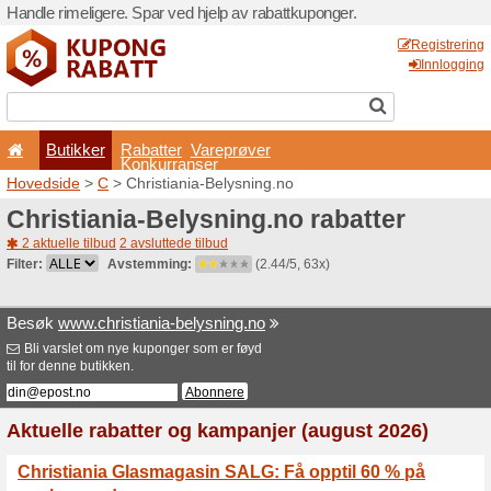
Handle rimeligere. Spar ved 
Butikker
Rabatter
Konkurran
Hovedside
>
C
> Christiani