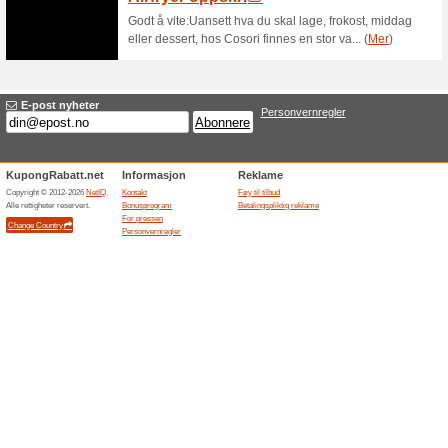
Få eksklusive tilbud v
Glasmagasin
100% virket
Tilbud
Godt å vite:Meld deg inn på ku
nytt og massevis av inspirasjo
Avsluttede tilbud... (2x)