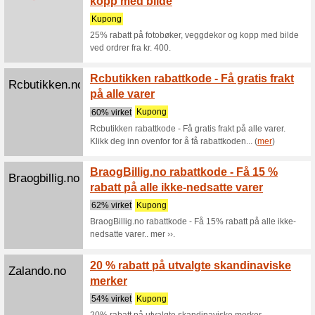
nesten 
100% vir
Supernerd
Harry Pott
Supernerds.no
Få 15 
rabatt
100% vir