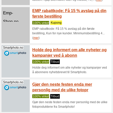
Filter:
Kategoriseri
Gaver og hobby raba
Euroflorist.no
Blomst
Vi anbef
Bursdager
høydepunk