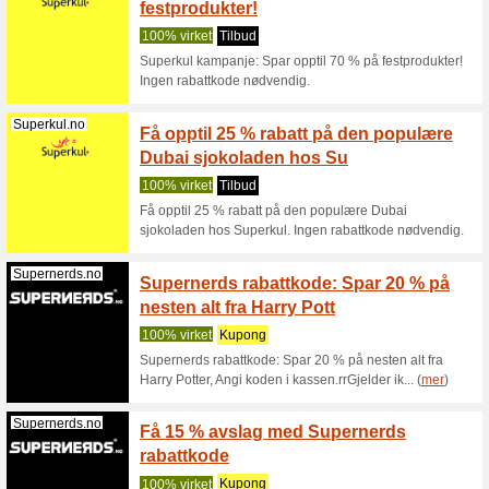
100% vir
EMP rabat
bestillin
(
mer
)
Smartphoto.no
Holde 
kampan
100% vir
Holde de