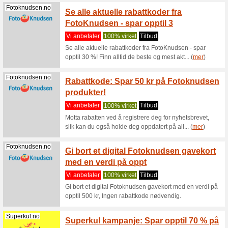
EMP ra
Emp-
100% vir
Shop.no
EMP rabat
kassen. K
EMP ra
Emp-
første 
Shop.no