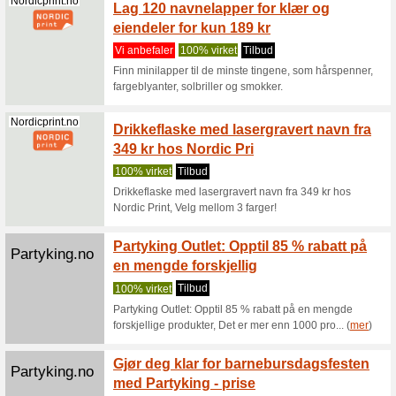
produk
Vi anbef
Motta rab
slik kan 
Fotoknudsen.no
Gi bor
med en
Vi anbef