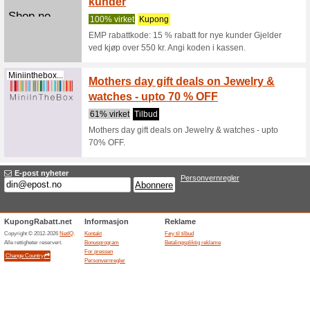
Truestory.no
TrueSt
oppleve
100% vir
Truestory 
landets be
Yoursurprise.no
YourSu