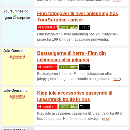
Fotoknudsen.no
Se alle
FotoKn
Vi anbef
Se alle a
opptil 30 
Fotoknudsen.no
Rabatt