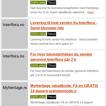
Gi bort e
opptil 50
Superkul.no
Superk
festpr
100% vir
Superkul 
Ingen ra