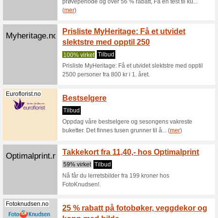
Superkul.no
Få opp
Dubai 
100% vir
Få oppti
sjokolad
Supernerds.no
Supern