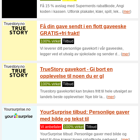
å abonner
Smartphoto.no
Gjør d
person
100% vir
Gjør den 
fotoprodu