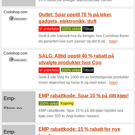
Få 15 % 
koden i ka
Truestory.no
Få din
GRATIS
100% vir
Vi levere
legger ve