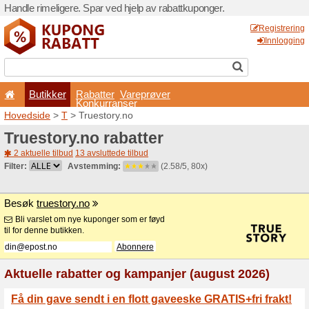
Handle rimeligere. Spar ved 
Butikker
Rabatter
Konkurran
Hovedside
>
T
> Truestory