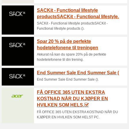
Aktuelle rabatter o
SALG: Opptil 50 % ra
Ohlson
100% virket
Tilbud
SALG: Opptil 50 % rabatt på m
på varer for under 100 kr her!