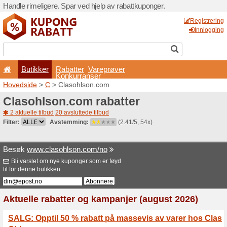
Handle rimeligere. Spar ved 
Butikker
Rabatter
Konkurran
Hovedside
>
C
> Clasohls