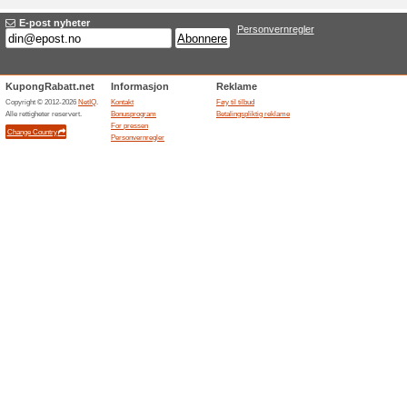
Bestill på nett og hen
100% virket
Tilbud
Godt å vite:Rask og gratis utl
i din nærmeste butikk.
Avsluttede tilbud... (20x)