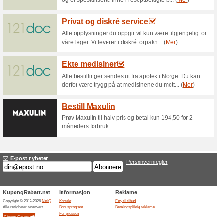
Aktuelle rabatter o
Pakketilbud fra Cover
utvalgte pro
100% virket
Tilbud
Pakketilbud fra Coverbrands: 
vite:Få rabatt på masser av fav