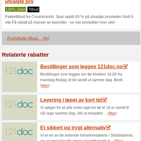
Coverbrands.no
1 aktuelt tilbud
4 avsluttede t
Filter:
Avstemming:
Besøk
coverbrands.no
Bli varslet om nye kuponger 
til for denne butikken.
A