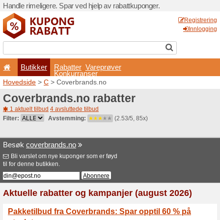
Handle rimeligere. Spar ved 
Butikker
Rabatter
Konkurran
Hovedside
>
C
> Coverbra