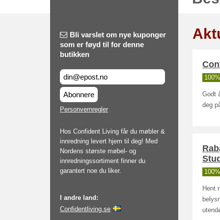
Akt
Bli varslet om nye kuponger
som er føyd til for denne
butikken
Conf
100% 
Abonnere
Godt å
deg på
Personvernregler
Hos Confident Living får du møbler &
innredning levert hjem til deg! Med
Rab
Nordens største møbel- og
Stu
innredningssortiment finner du
garantert noe du liker.
100% 
Hent r
I andre land:
belysn
Confidentliving.se
utendø