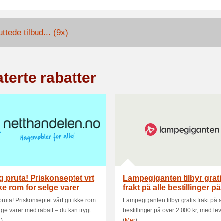
ttede tilbud... (9x)
terte rabatter
g pruta! Priskonseptet vrt
Lampegiganten tilbyr grat
kke rom for selge varer
frakt på alle bestillinger p
2.00.
pruta! Priskonseptet vårt gir ikke rom
Lampegiganten tilbyr gratis frakt på a
elge varer med rabatt – du kan trygt
bestillinger på over 2.000 kr, med leve
r
)
(
Mer
)