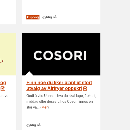
kupong
gyldig nå
 og
Finn noe du liker blant et stort
utvalg av Airfryer oppskri
brevet
Godt å vite:Uansett hva du skal lage, frokost,
middag eller dessert, hos Cosori finnes en
stor va... (
Mer
)
gyldig nå