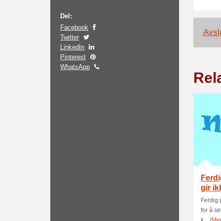
Del:
Facebook
Avslu
Twitter
LinkedIn
Pinterest
WhatsApp
Rela
Ferdi
gir i
med.
Ferdig 
for å s
k... (
Me