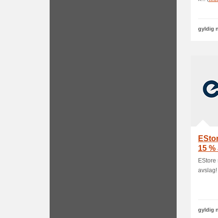
gyldig 
EStor
15 % 
EStore 
avslag!
gyldig 