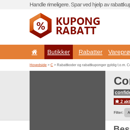
Handle rimeligere. Spar ved hjelp av rabattku
Butikker
Rabatter
Vareprø
Hovedside
>
C
> Rabattkoder og rabattkuponger gyldig t.o.m. Co
Con
confid
2 akt
Filter:
Be