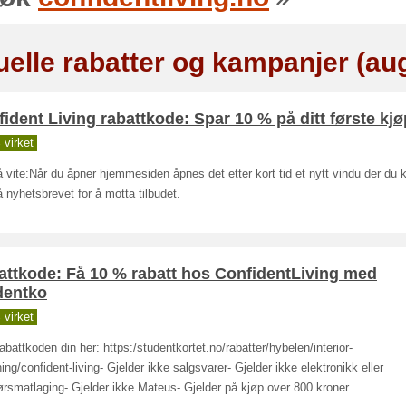
uelle rabatter og kampanjer (au
ident Living rabattkode: Spar 10 % på ditt første kjø
virket
 vite:Når du åpner hjemmesiden åpnes det etter kort tid et nytt vindu der du
 nyhetsbrevet for å motta tilbudet.
attkode: Få 10 % rabatt hos ConfidentLiving med
dentko
virket
abattkoden din her: https:/studentkortet.no/rabatter/hybelen/interior-
ing/confident-living- Gjelder ikke salgsvarer- Gjelder ikke elektronikk eller
rsmatlaging- Gjelder ikke Mateus- Gjelder på kjøp over 800 kroner.