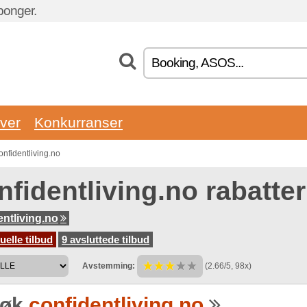
ponger.
ver
Konkurranser
nfidentliving.no
fidentliving.no rabatter
entliving.no
uelle tilbud
9 avsluttede tilbud
Avstemming:
(2.66/5, 98x)
søk
confidentliving.no