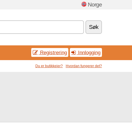
Norge
Søk
Registrering
Innlogging
Du er butikkeier?
Hvordan fungerer det?