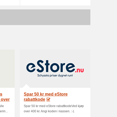
is
Spar 50 kr med eStore
å over
rabattkode
lle
Spar 50 kr med eStore rabattkodeVed kjøp
rin...
over 400 kr. Angi koden i kassen. :-).