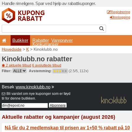
Handle rimeligere. Spar ved 
Butikker
Rabatter
Konkurran
Hovedside
>
K
> Kinoklubb