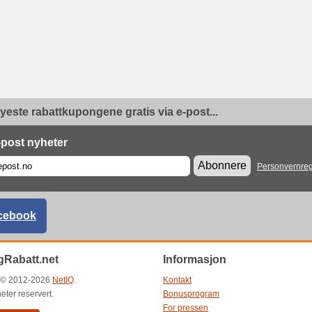
yeste rabattkupongene gratis via e-post...
-post nyheter
Abonnere
Personvernreg
cebook
Rabatt.net
Informasjon
t © 2012-2026
NetIQ
.
Kontakt
heter reservert.
Bonusprogram
For pressen