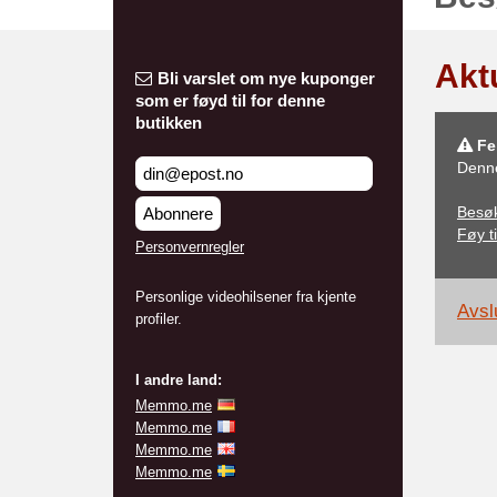
Akt
Bli varslet om nye kuponger
som er føyd til for denne
butikken
Fei
Denne
Besø
Abonnere
Føy ti
Personvernregler
Personlige videohilsener fra kjente
Avslu
profiler.
I andre land:
Memmo.me
Memmo.me
Memmo.me
Memmo.me