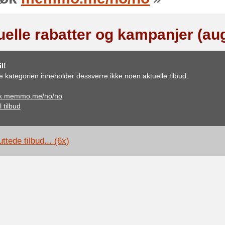
uelle rabatter og kampanjer (au
l!
 kategorien inneholder dessverre ikke noen aktuelle tilbud.
k memmo.me/no/no
l tilbud
ttede tilbud... (6x)