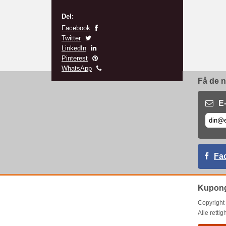
Del:
Facebook
Twitter
LinkedIn
Pinterest
WhatsApp
Få de n
E
Fa
Kupong
Copyrigh
Alle rettig