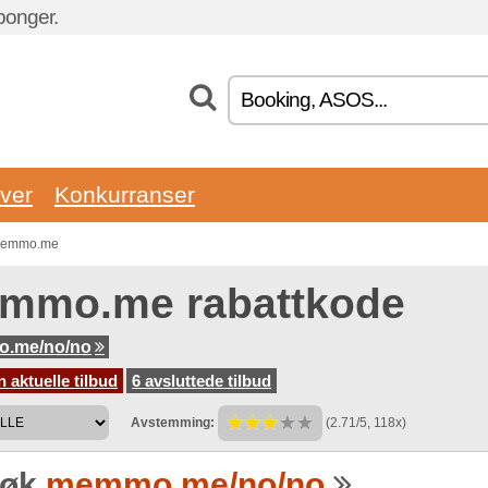
ponger.
ver
Konkurranser
. Memmo.me
mmo.me rabattkode
.me/no/no
 aktuelle tilbud
6 avsluttede tilbud
Avstemming:
(2.71/5, 118x)
søk
memmo.me/no/no