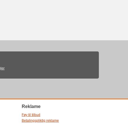
ler
Reklame
Føy til tilbud
Betalingspliktig reklame