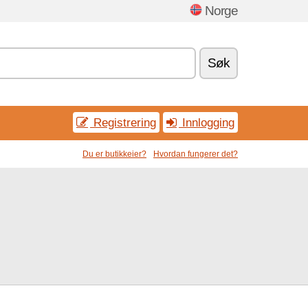
Norge
Søk
Registrering
Innlogging
Du er butikkeier?
Hvordan fungerer det?