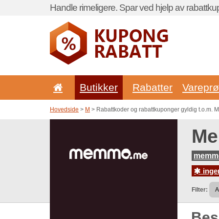
Handle rimeligere. Spar ved hjelp av rabattku
Butikker
Rabatter
Vareprø
Hovedside
>
M
> Rabattkoder og rabattkuponger gyldig t.o.m
Me
memmo
ingen
Filter:
Be