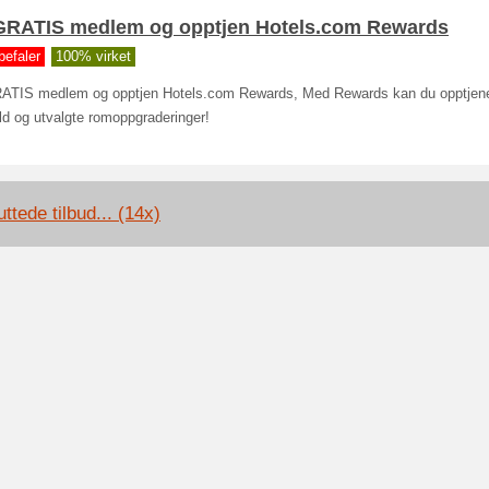
 GRATIS medlem og opptjen Hotels.com Rewards
befaler
100% virket
RATIS medlem og opptjen Hotels.com Rewards, Med Rewards kan du opptjene
d og utvalgte romoppgraderinger!
ttede tilbud... (14x)