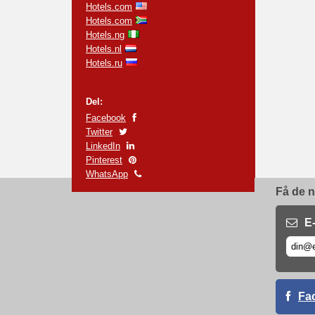
Hotels.com
Hotels.com
Hotels.ng
Hotels.nl
Hotels.ru
Del:
Facebook
Twitter
LinkedIn
Pinterest
WhatsApp
Få de n
E
Fa