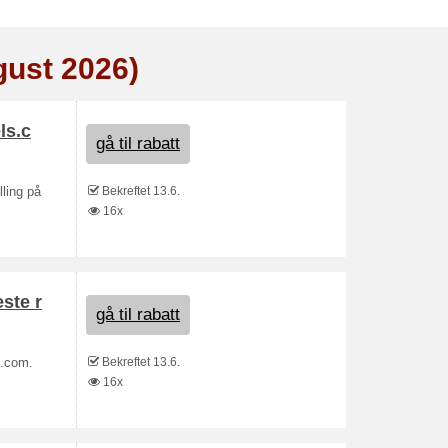
gust 2026)
ls.c
gå til rabatt
Bekreftet 13.6.
lling på
16x
ste r
gå til rabatt
Bekreftet 13.6.
s.com.
16x