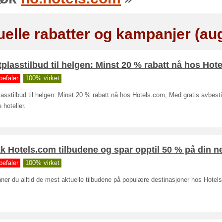
uelle rabatter og kampanjer (au
plasstilbud til helgen: Minst 20 % rabatt nå hos Hote
befaler
100% virket
asstilbud til helgen: Minst 20 % rabatt nå hos Hotels.com, Med gratis avbesti
hoteller.
k Hotels.com tilbudene og spar opptil 50 % på din ne
befaler
100% virket
nner du alltid de mest aktuelle tilbudene på populære destinasjoner hos Hotel