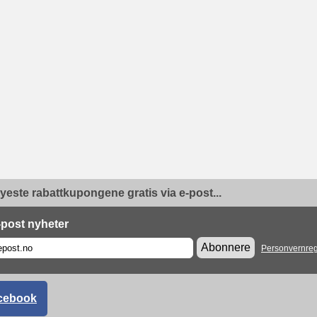
yeste rabattkupongene gratis via e-post...
-post nyheter
Abonnere
Personvernreg
cebook