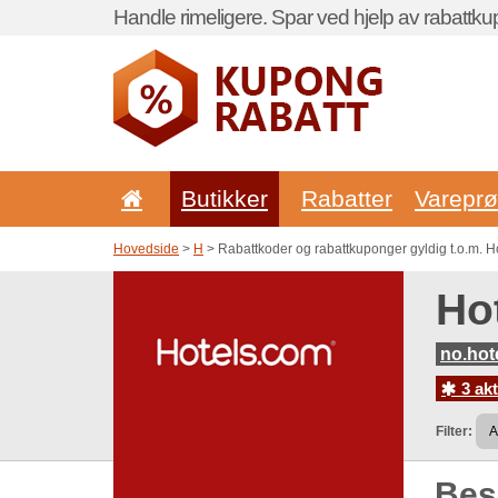
Handle rimeligere. Spar ved hjelp av rabattku
Butikker
Rabatter
Vareprø
Hovedside
>
H
> Rabattkoder og rabattkuponger gyldig t.o.m. H
Ho
no.hot
3 akt
Filter:
Be