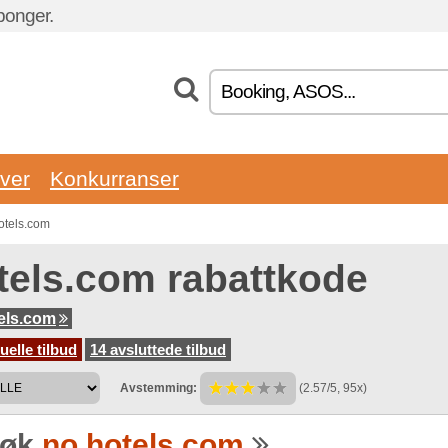
ponger.
ver
Konkurranser
otels.com
tels.com rabattkode
els.com
uelle tilbud
14 avsluttede tilbud
Avstemming:
(2.57/5, 95x)
søk
no.hotels.com