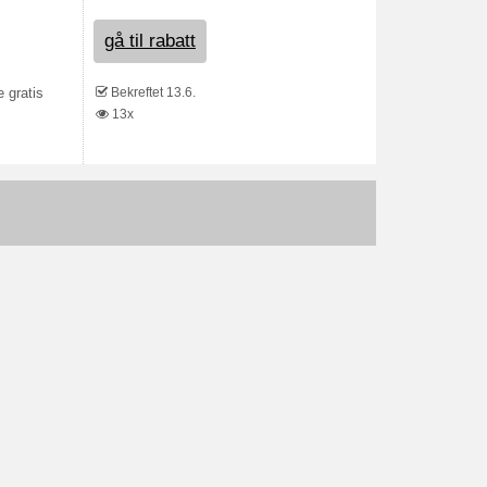
gå til rabatt
Bekreftet 13.6.
 gratis
13x