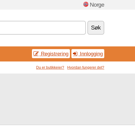
Norge
Søk
Registrering
Innlogging
Du er butikkeier?
Hvordan fungerer det?