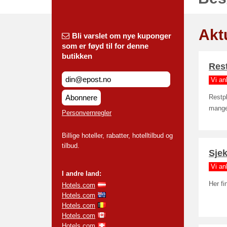
Akt
Bli varslet om nye kuponger
som er føyd til for denne
butikken
Rest
Vi an
Abonnere
Restpl
mange 
Personvernregler
Billige hoteller, rabatter, hotelltilbud og
tilbud.
Sjek
Vi an
I andre land:
Her fi
Hotels.com
Hotels.com
Hotels.com
Hotels.com
Hotels.com