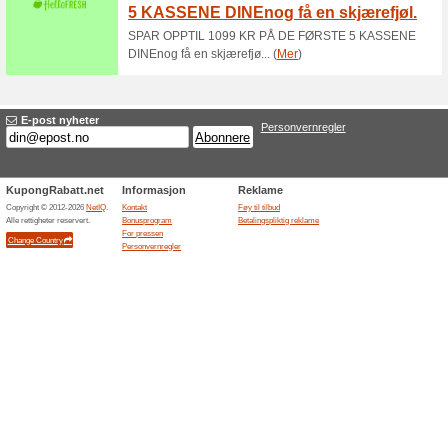
Rabattkode Adams Mat
første
100% virket
Kupong
Rabattkode Adams Matkasse: G
koden i kassen. Godt å vite:Du
kunder.