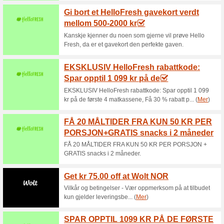
Aktuelle rabatter o
Adams Matkasse rabat
velkomsttilbud!
100% virket
Kupong
Adams Matkasse rabattkode: G
Godt å vite:Gir opptil 1592 kr r