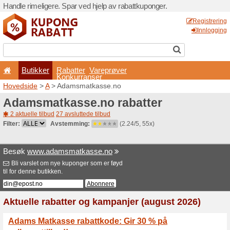
Handle rimeligere. Spar ved 
Butikker
Rabatter
Konkurran
Hovedside
>
A
> Adamsmat