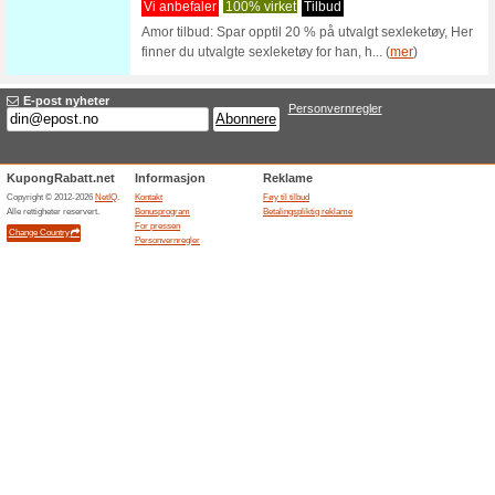
Filter:
Kategoriseri
Sexshop rabatter, 
Amor.no
Snurr 
rabatt
Vi anbef
Godt å vi
vindu på 