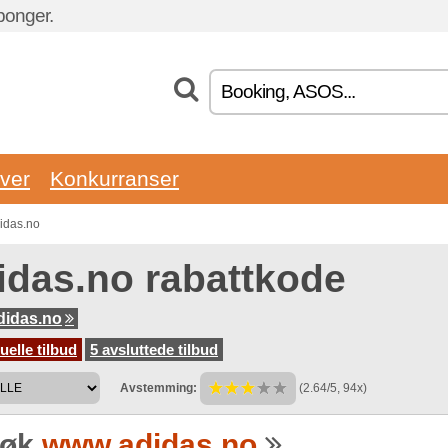
ponger.
ver
Konkurranser
didas.no
idas.no rabattkode
didas.no
uelle tilbud
5 avsluttede tilbud
Avstemming:
(2.64/5, 94x)
søk
www.adidas.no