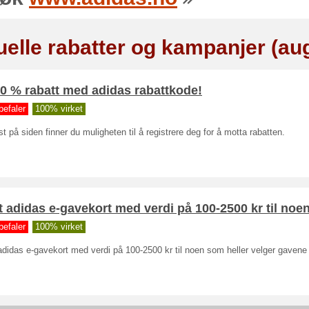
uelle rabatter og kampanjer (au
0 % rabatt med adidas rabattkode!
befaler
100% virket
t på siden finner du muligheten til å registrere deg for å motta rabatten.
t adidas e-gavekort med verdi på 100-2500 kr til noe
befaler
100% virket
adidas e-gavekort med verdi på 100-2500 kr til noen som heller velger gavene 