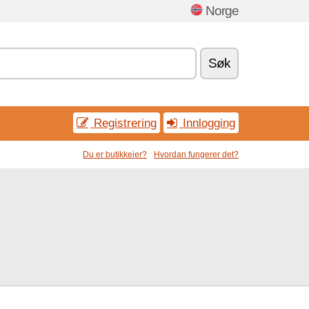
Norge
Søk
Registrering
Innlogging
Du er butikkeier?
Hvordan fungerer det?