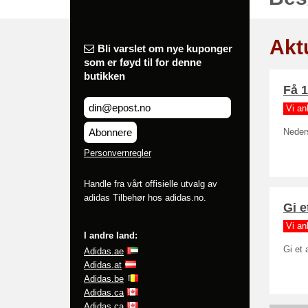
Akt
Bli varslet om nye kuponger
som er føyd til for denne
butikken
Få 1
Vi an
Abonnere
Neders
Personvernregler
Handle fra vårt offisielle utvalg av
adidas Tilbehør hos adidas.no.
Gi e
Vi an
I andre land:
Gi et 
Adidas.ae
Adidas.at
Adidas.be
Adidas.ca
Adidas.ca