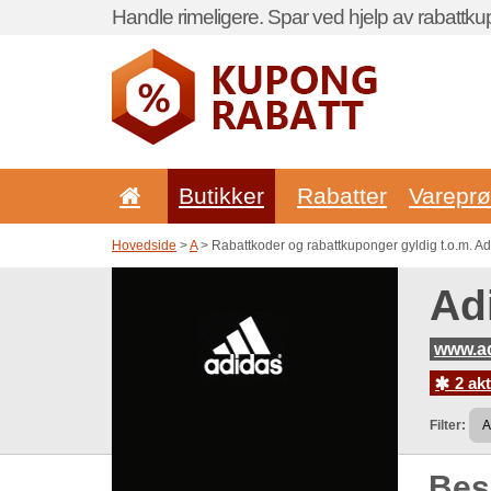
Handle rimeligere. Spar ved hjelp av rabattku
Butikker
Rabatter
Vareprø
Hovedside
>
A
> Rabattkoder og rabattkuponger gyldig t.o.m. A
Ad
www.a
2 akt
Filter:
Be