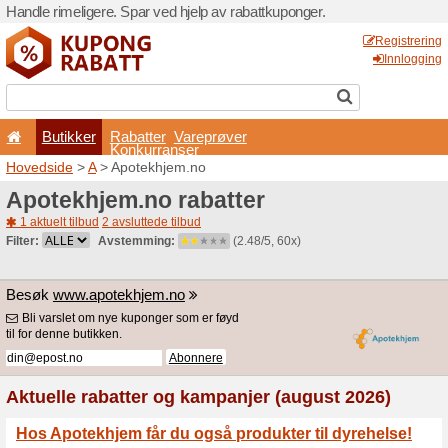
Handle rimeligere. Spar ved 
Butikker
Rabatter
Konkurran
Hovedside
>
A
> Apotekhje