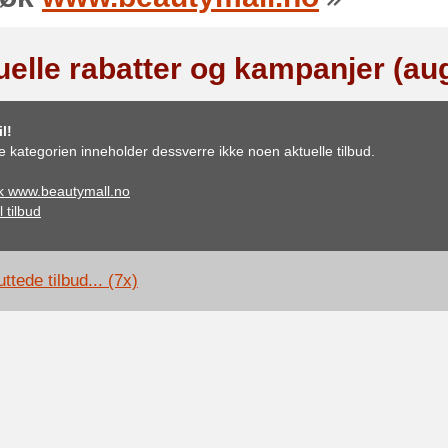
uelle rabatter og kampanjer (au
l!
 kategorien inneholder dessverre ikke noen aktuelle tilbud.
k www.beautymall.no
l tilbud
ttede tilbud... (7x)