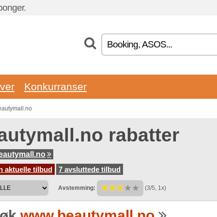
ponger.
ver
Konkurranser
eautymall.no
autymall.no rabatter
autymall.no
 aktuelle tilbud
7 avsluttede tilbud
Avstemming:
(3/5, 1x)
søk
www.beautymall.no