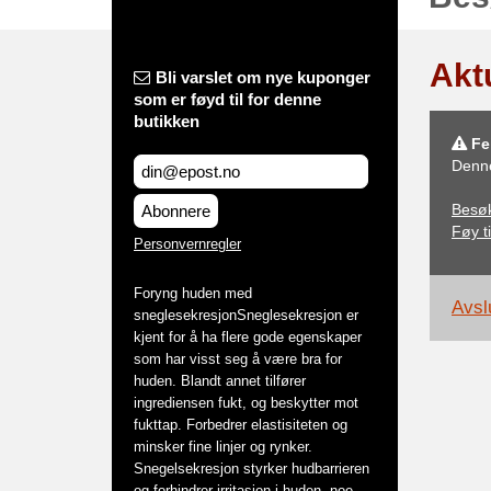
Akt
Bli varslet om nye kuponger
som er føyd til for denne
butikken
Fei
Denne
Besø
Abonnere
Føy ti
Personvernregler
Foryng huden med
Avslu
sneglesekresjonSneglesekresjon er
kjent for å ha flere gode egenskaper
som har visst seg å være bra for
huden. Blandt annet tilfører
ingrediensen fukt, og beskytter mot
fukttap. Forbedrer elastisiteten og
minsker fine linjer og rynker.
Snegelsekresjon styrker hudbarrieren
og forhindrer irritasjon i huden, noe