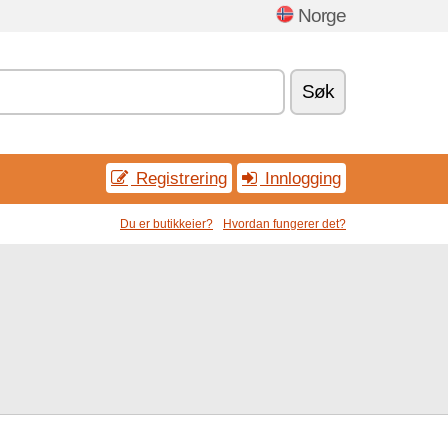
Norge
Søk
Registrering
Innlogging
Du er butikkeier?
Hvordan fungerer det?