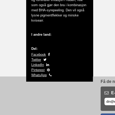
som også gjør den bra i kombinasjon
med BHA-syrepeeling. Den vil også
lysne pigmentflekker og minske
kvisearr.
I andre land:
Del:
Facebook
Twitter
LinkedIn
Pinterest
WhatsApp
Få de n
E