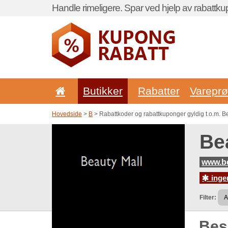
Handle rimeligere. Spar ved hjelp av rabattku
Butikker
Rabatter
Vareprø
Hovedside
>
B
> Rabattkoder og rabattkuponger gyldig t.o.m. B
Be
www.be
ingen
Filter:
Be