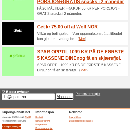
Aktuelle rabatter o
Feil!
Denne kategorien inneholder dessve
Besøk burgerking.no
Føy til tilbud
Relaterte rabatter