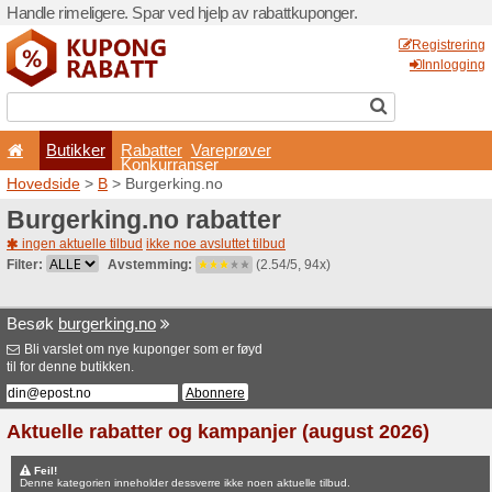
Handle rimeligere. Spar ved 
Butikker
Rabatter
Konkurran
Hovedside
>
B
> Burgerkin