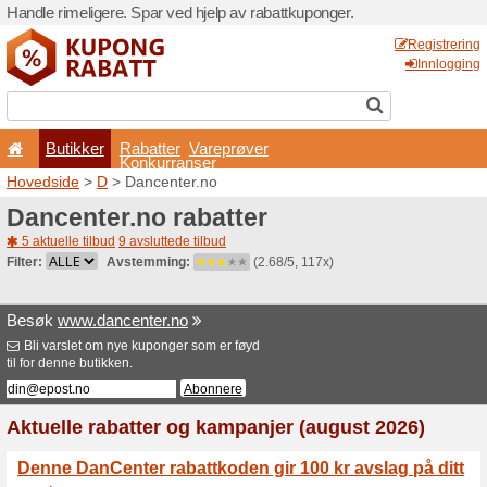
Handle rimeligere. Spar ved 
Butikker
Rabatter
Konkurran
Hovedside
>
D
> Dancenter