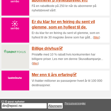
Lei et sommerhus i Da
utvalg
100% virket
Tilbud
Lei et sommerhus i Danmark og 
Rabatten gjelder på entrebillett
Hold deg oppdatert p