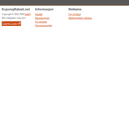
nyhet
100% virket
Tilbud
Hold deg oppdatert på eksklus
rabattkode nødvendig.
Spar opptil 1100 kr på
100% virket
Kupong