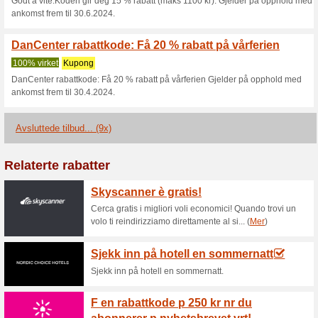
Aktuelle rabatter o
Denne DanCenter rabat
neste
100% virket
Kupong
Denne DanCenter rabattkoden g
ikke hvor lenge rabattkoden e
slutter å fungere for deg.