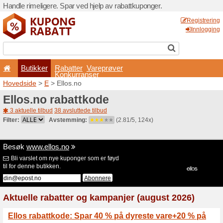
Handle rimeligere. Spar ved 
Butikker
Rabatter
Konkurran
Hovedside
>
E
> Ellos.no