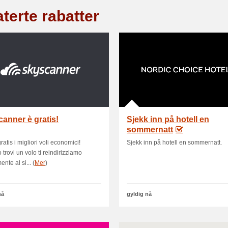
terte rabatter
anner è gratis!
Sjekk inn på hotell en
sommernatt
atis i migliori voli economici!
Sjekk inn på hotell en sommernatt.
trovi un volo ti reindirizziamo
ente al si... (
Mer
)
nå
gyldig nå