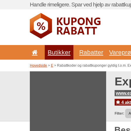
Handle rimeligere. Spar ved hjelp av rabattku
Butikker
Rabatter
Vareprø
Hovedside
>
E
> Rabattkoder og rabattkuponger gyldig t.o.m. E
Ex
www.e
4 akt
Filter:
Be