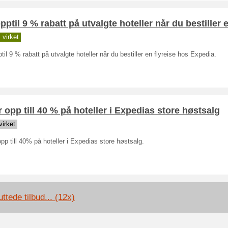
pptil 9 % rabatt på utvalgte hoteller når du bestiller 
virket
til 9 % rabatt på utvalgte hoteller når du bestiller en flyreise hos Expedia.
 opp till 40 % på hoteller i Expedias store høstsalg
irket
pp till 40% på hoteller i Expedias store høstsalg.
ttede tilbud... (12x)