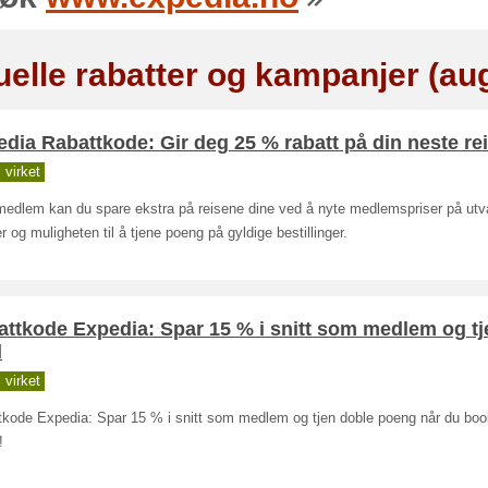
uelle rabatter og kampanjer (au
dia Rabattkode: Gir deg 25 % rabatt på din neste re
virket
edlem kan du spare ekstra på reisene dine ved å nyte medlemspriser på utv
er og muligheten til å tjene poeng på gyldige bestillinger.
ttkode Expedia: Spar 15 % i snitt som medlem og tj
l
virket
tkode Expedia: Spar 15 % i snitt som medlem og tjen doble poeng når du boo
!