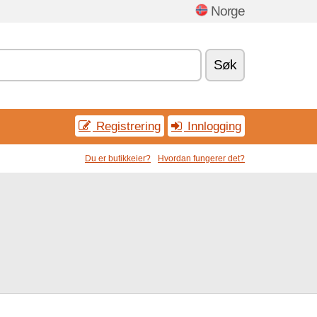
Norge
Søk
Registrering
Innlogging
Du er butikkeier?
Hvordan fungerer det?