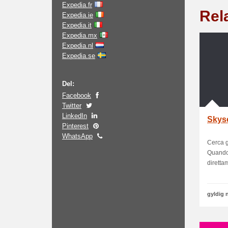
Expedia.fr
Rela
Expedia.ie
Expedia.it
Expedia.mx
Expedia.nl
Expedia.se
Del:
Facebook
Twitter
LinkedIn
Skysc
Pinterest
WhatsApp
Cerca gr
Quando 
direttam
gyldig 