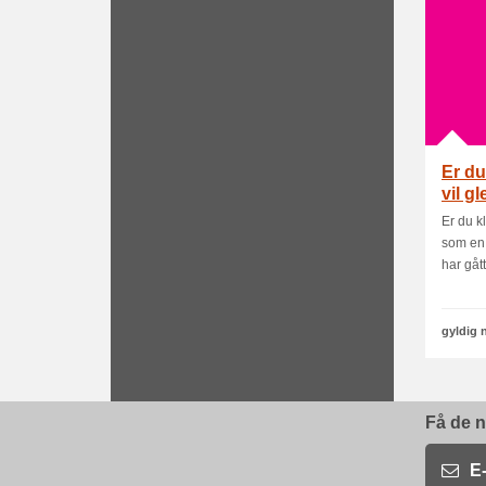
Er du
vil g
Er du k
som en 
har gått.
gyldig 
Få de n
E