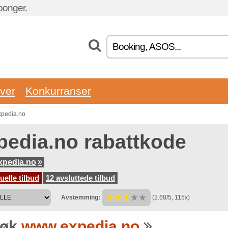
ponger.
ver
Konkurranser
xpedia.no
pedia.no rabattkode
xpedia.no
uelle tilbud
12 avsluttede tilbud
Avstemming:
(2.68/5, 115x)
søk
www.expedia.no