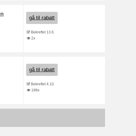
en
gå til rabatt
Bekreftet 13.6.
2x
gå til rabatt
Bekreftet 4.10.
188x