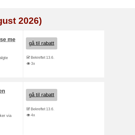
gust 2026)
ise me
gå til rabatt
Bekreftet 13.6.
algte
3x
en
gå til rabatt
Bekreftet 13.6.
4x
ker via