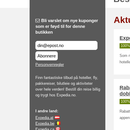
Akt
Bli varslet om nye kuponger
som er føyd til for denne
butikken
Expe
100% 
Abonnere
Som m
hotell
Personvernregler
Finn fantastiske tilbud på hoteller, fly,
pakkereiser, bilutleie og aktiviteter
Raba
over hele verden! Bestill din reise billig
dob
og trygt hos Expedia.no.
100% 
I andre land:
Rabat
Expedia.at
appen
Expedia.be
Expedia.ca