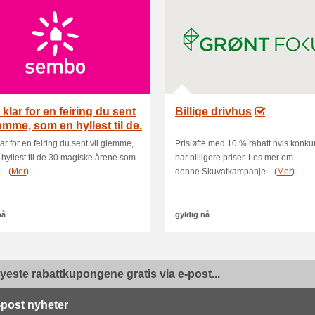
 klar for en feiring du sent
Billige drivhus
lemme, som en hyllest til de.
lar for en feiring du sent vil glemme,
Prisløfte med 10 % rabatt hvis konku
hyllest til de 30 magiske årene som
har billigere priser. Les mer om
.. (
Mer
)
denne Skuvatkampanje... (
Mer
)
nå
gyldig nå
yeste rabattkupongene gratis via e-post...
-post nyheter