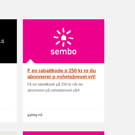
F en rabattkode p 250 kr nr du
abonnerer p nyhetsbrevet vrt!
Få en rabattkode på 250 kr når du
abonnerer på nyhetsbrevet vårt!.
gyldig nå