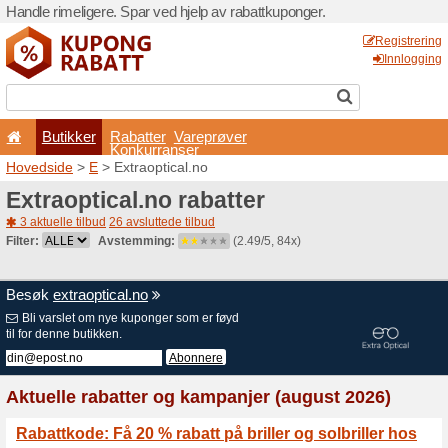
Handle rimeligere. Spar ved 
Butikker
Rabatter
Konkurran
Hovedside
>
E
> Extraoptic