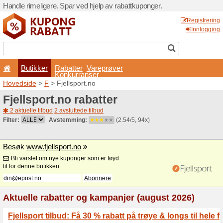
Handle rimeligere. Spar ved 
Butikker
Rabatter
Konkurran
Hovedside
>
F
> Fjellsport