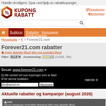
Handle rimeligere. Spar ved 
Butikker
Rabatter
Konkurran
Hovedside
>
F
> Forever2