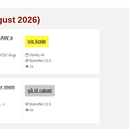
gust 2026)
 RAW s
vis kode
Gyldig nå
SOS! Angi
Bekreftet 13.6.
2x
or men
gå til rabatt
Bekreftet 13.6.
, t-
6x