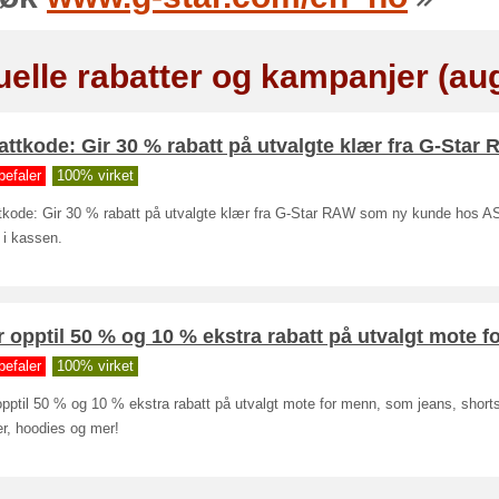
uelle rabatter og kampanjer (au
ttkode: Gir 30 % rabatt på utvalgte klær fra G-Star
befaler
100% virket
tkode: Gir 30 % rabatt på utvalgte klær fra G-Star RAW som ny kunde hos A
 i kassen.
 opptil 50 % og 10 % ekstra rabatt på utvalgt mote f
befaler
100% virket
pptil 50 % og 10 % ekstra rabatt på utvalgt mote for menn, som jeans, shorts
er, hoodies og mer!