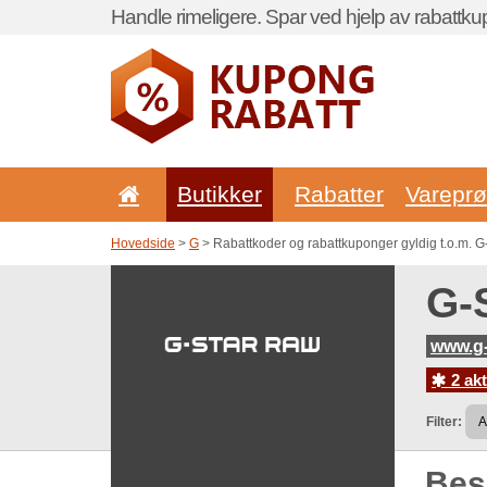
Handle rimeligere. Spar ved hjelp av rabattku
Butikker
Rabatter
Vareprø
Hovedside
>
G
> Rabattkoder og rabattkuponger gyldig t.o.m. G
G-
www.g-
2 akt
Filter:
Be