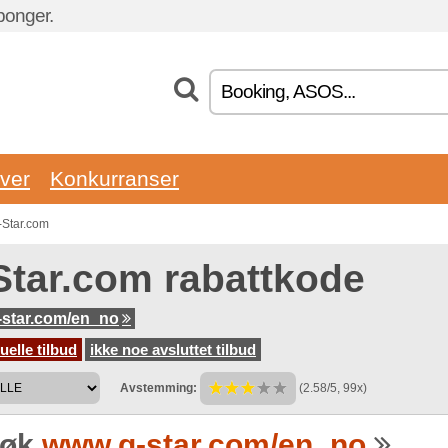
ponger.
ver
Konkurranser
-Star.com
Star.com rabattkode
star.com/en_no
uelle tilbud
ikke noe avsluttet tilbud
Avstemming:
(2.58/5, 99x)
søk
www.g-star.com/en_no