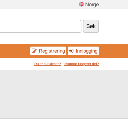
Norge
Søk
Registrering
Innlogging
Du er butikkeier?
Hvordan fungerer det?