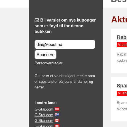
Akt
Bli varslet om nye kuponger
som er føyd til for denne
butikken
Raba
Vi an
Abonnere
Rabat
koden
Personvernregler
G-star er et verdenskjent merke som
er spesialister på jeans til damer og
Spar
herrer.
Vi an
I andre land:
Spar o
G-Star.com
skjort
G-Star.com
G-Star.com
G-Star.com