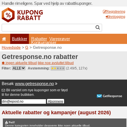
Handle rimeligere. Spar ved 
Butikker
Rabatter
Konkurran
Hovedside
>
G
> Getrespo