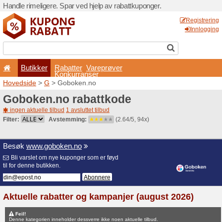
Handle rimeligere. Spar ved 
Butikker
Rabatter
Konkurran
Hovedside
>
G
> Goboken.