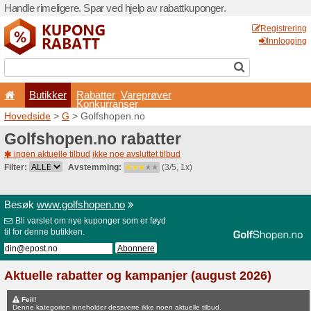
Handle rimeligere. Spar ved 
Butikker
Rabatter
Konkurran
Hovedside
>
G
> Golfshop