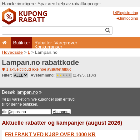
Handle rimeligere. Spar ved 
Butikker
Rabatter
Konkurran
Hovedside
>
L
> Lampan.n