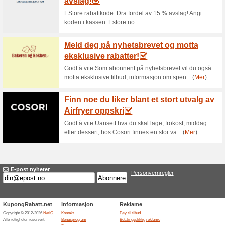
Aktuelle rabatter o
FRI FRAKT VED KJØ
67% virket
Tilbud
FRI FRAKT VED KJØP OVER 
Relaterte rabatter