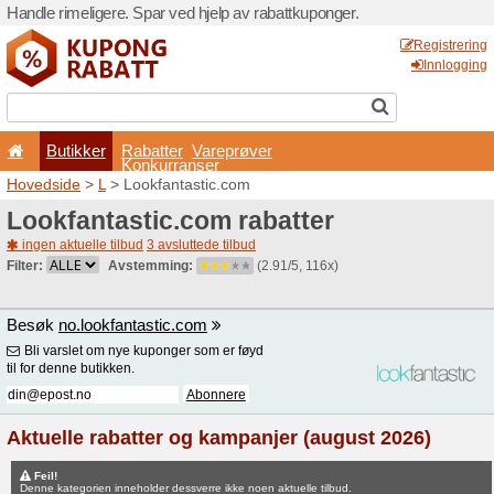
Handle rimeligere. Spar ved 
Butikker
Rabatter
Konkurran
Hovedside
>
L
> Lookfantas