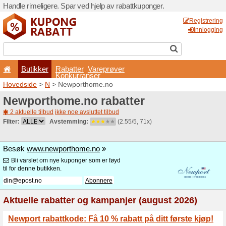
Handle rimeligere. Spar ved 
Butikker
Rabatter
Konkurran
Hovedside
>
N
> Newporth