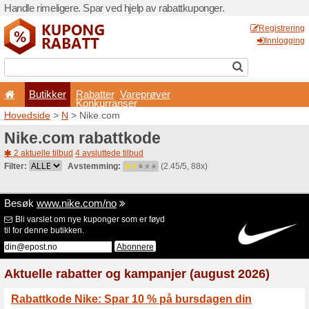
Handle rimeligere. Spar ved 
Butikker
Rabatter
Konkurran
Hovedside
>
N
> Nike.com