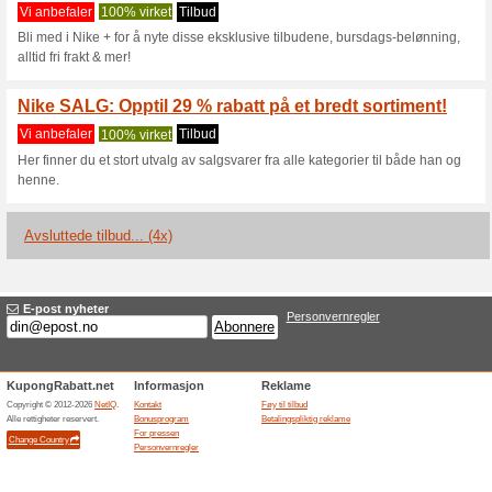
Nike.com rabat
2 aktuelle tilbud
4 avsluttede 
Filter:
Avstemming:
Besøk
www.nike.com/no
Bli varslet om nye kuponger 
til for denne butikken.
A