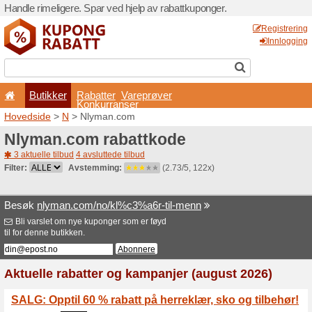
Handle rimeligere. Spar ved 
Butikker
Rabatter
Konkurran
Hovedside
>
N
> Nlyman.c