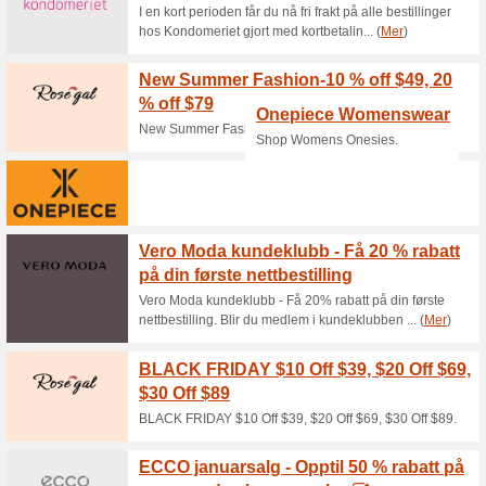
Aktuelle rabatter o
SALG: Opptil 60 % rab
100% virket
Tilbud
SALG: Opptil 60 % rabatt på he
du alltid et stort utvalg av varer