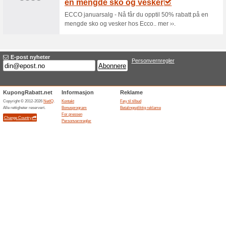
Bli medlem og opptje
for
100% virket
Tilbud
Som medlem kan du nyte en rek
motta eksklusive tilbud og rabat
innboksen.
15 % rabatt på bukser