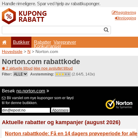
Handle rimeligere. Spar ved 
Butikker
Rabatter
Konkurran
Hovedside
>
N
> Norton.c