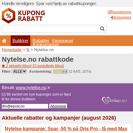
Handle rimeligere. Spar ved 
Butikker
Rabatter
Konkurran
Hovedside
>
N
> Nytelse.n