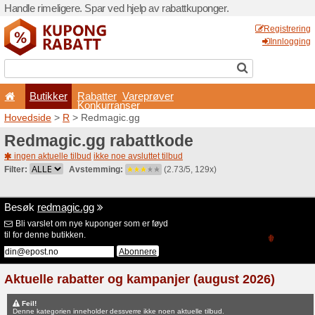
Handle rimeligere. Spar ved 
Butikker
Rabatter
Konkurran
Hovedside
>
R
> Redmagic