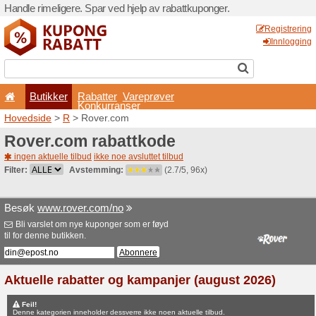
Handle rimeligere. Spar ved 
Butikker
Rabatter
Konkurran
Hovedside
>
R
> Rover.co