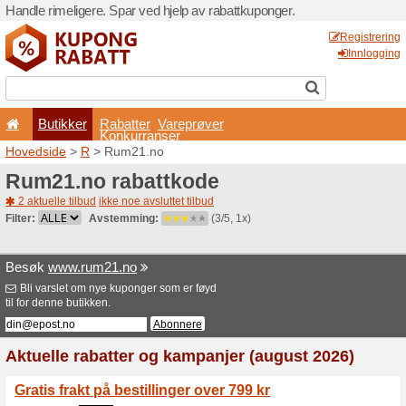
Handle rimeligere. Spar ved 
Butikker
Rabatter
Konkurran
Hovedside
>
R
> Rum21.n