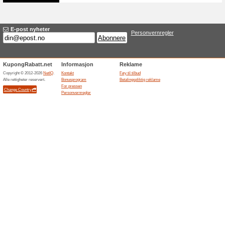
Utemøbler SALG: Få 5
hos Rum
100% virket
Tilbud
Om det er møbler til balkongen 
bare lamper, puter og annet ti
varer.
Relaterte rabatter