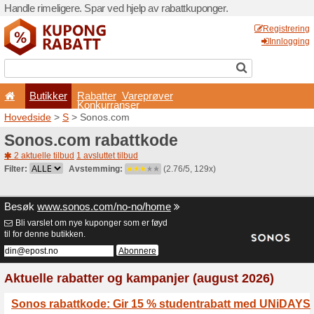
Handle rimeligere. Spar ved 
Butikker
Rabatter
Konkurran
Hovedside
>
S
> Sonos.co