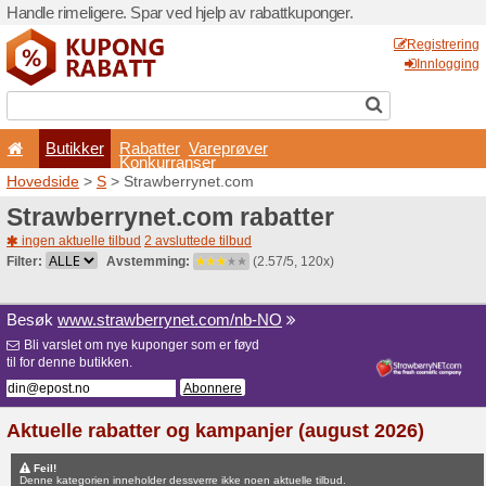
Handle rimeligere. Spar ved 
Butikker
Rabatter
Konkurran
Hovedside
>
S
> Strawberr