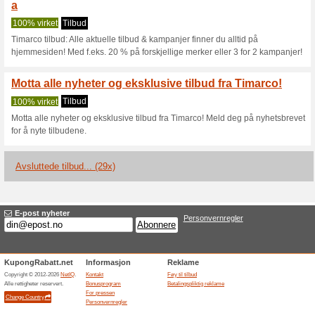
Timarco.com ra
2 aktuelle tilbud
29 avsluttede
Filter:
Avstemming:
Besøk
www.timarco.com/
Bli varslet om nye kuponger 
til for denne butikken.
A