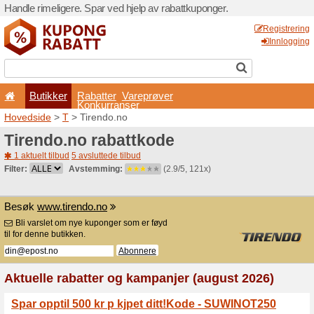
Handle rimeligere. Spar ved 
Butikker
Rabatter
Konkurran
Hovedside
>
T
> Tirendo.n