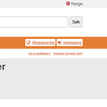
Norge
Søk
Registrering
Innlogging
Du er butikkeier?
Hvordan fungerer det?
er