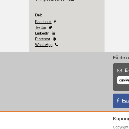
Del:
Facebook
Twitter
LinkedIn
Pinterest
WhatsApp
Få de n
E
Fa
Kupong
Copyrigh