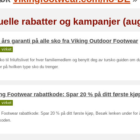
uelle rabatter og kampanjer (au
 års garanti på alle sko fra Viking Outdoor Footwear
virket
ko til friluftslivet for hver familiemedlem og benytt deg av tursko guiden om d
r på hvilken type sko du trenger.
ng Footwear rabattkode: Spar 20 % på ditt første kjø
virket
 Footwear rabattkode: Spar 20 % på ditt første kjøp, Besøk lenken under for 
koden.