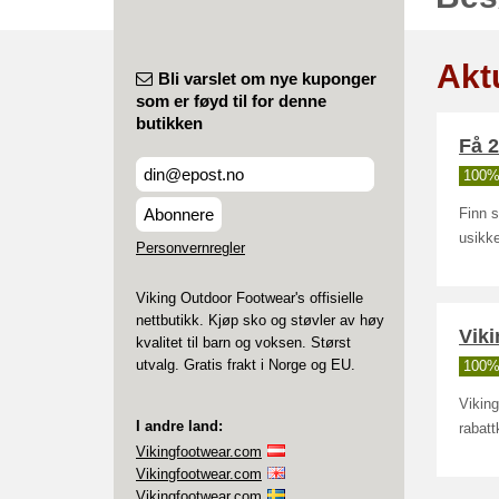
Akt
Bli varslet om nye kuponger
som er føyd til for denne
butikken
Få 2
100% 
Abonnere
Finn s
usikke
Personvernregler
Viking Outdoor Footwear's offisielle
nettbutikk. Kjøp sko og støvler av høy
Viki
kvalitet til barn og voksen. Størst
utvalg. Gratis frakt i Norge og EU.
100% 
Viking
I andre land:
rabatt
Vikingfootwear.com
Vikingfootwear.com
Vikingfootwear.com