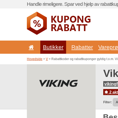
Handle rimeligere. Spar ved hjelp av rabattku
Butikker
Rabatter
Vareprø
Hovedside
>
V
> Rabattkoder og rabattkuponger gyldig t.o.m. V
Vi
viking
2 akt
Filter:
Be