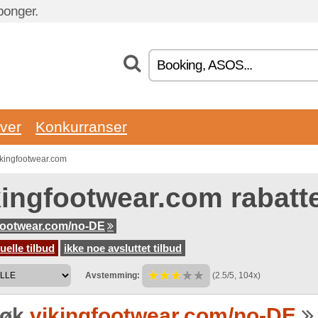
ponger.
ver
Konkurranser
ikingfootwear.com
kingfootwear.com rabatt
footwear.com/no-DE
uelle tilbud
ikke noe avsluttet tilbud
Avstemming:
(2.5/5, 104x)
søk
vikingfootwear.com/no-DE