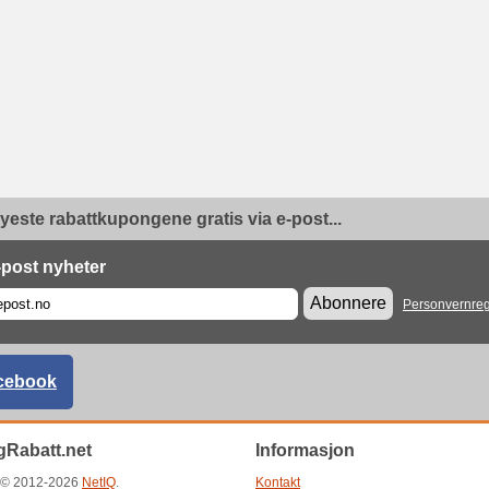
yeste rabattkupongene gratis via e-post...
-post nyheter
Abonnere
Personvernreg
cebook
Rabatt.net
Informasjon
t © 2012-2026
NetIQ
.
Kontakt