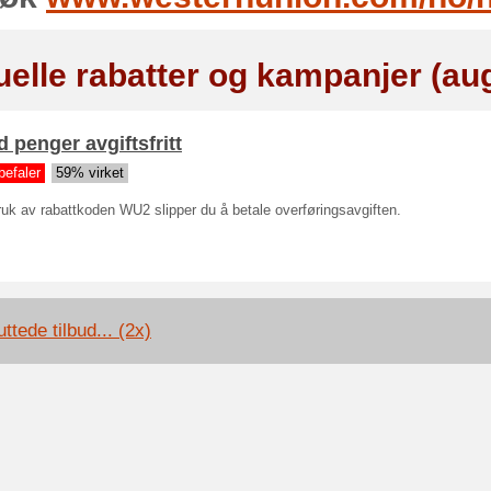
uelle rabatter og kampanjer (au
 penger avgiftsfritt
befaler
59% virket
uk av rabattkoden WU2 slipper du å betale overføringsavgiften.
ttede tilbud... (2x)