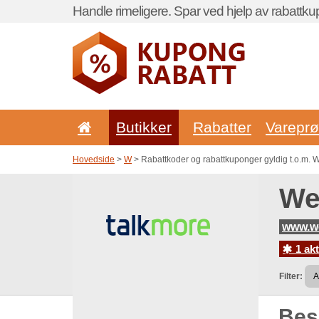
Handle rimeligere. Spar ved hjelp av rabattku
Butikker
Rabatter
Vareprø
Hovedside
>
W
> Rabattkoder og rabattkuponger gyldig t.o.m.
We
www.we
1 akt
Filter:
Be