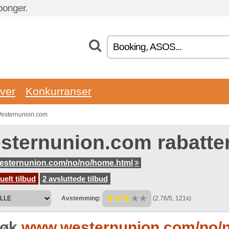
ponger.
ver
Konkurranser
 Westernunion.com
sternunion.com rabatte
sternunion.com/no/no/home.html
uelt tilbud
2 avsluttede tilbud
Avstemming:
(2.76/5, 121x)
søk
www.westernunion.com/no/n