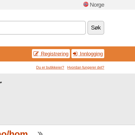
Norge
Søk
Registrering
Innlogging
Du er butikkeier?
Hvordan fungerer det?
r
o/hom...