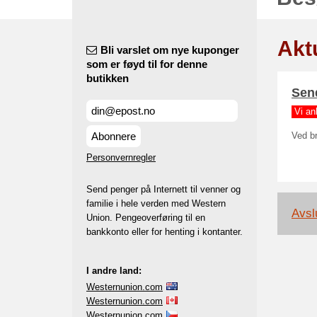
Akt
Bli varslet om nye kuponger
som er føyd til for denne
butikken
Send
Vi an
Abonnere
Ved br
Personvernregler
Send penger på Internett til venner og
familie i hele verden med Western
Avslu
Union. Pengeoverføring til en
bankkonto eller for henting i kontanter.
I andre land:
Westernunion.com
Westernunion.com
Westernunion.com