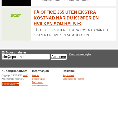
Gratis frakt når du ha
(sp
100% virket
Tilbud
Du kan også velge levering til 
din lokale butikk med Klikk & 
Kitch’n tilbud - Få 25 