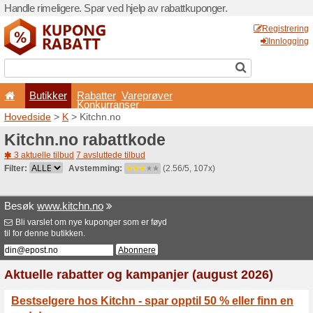
Handle rimeligere. Spar ved 
Butikker
Rabatter
Konkurran
Hovedside
>
K
> Kitchn.no