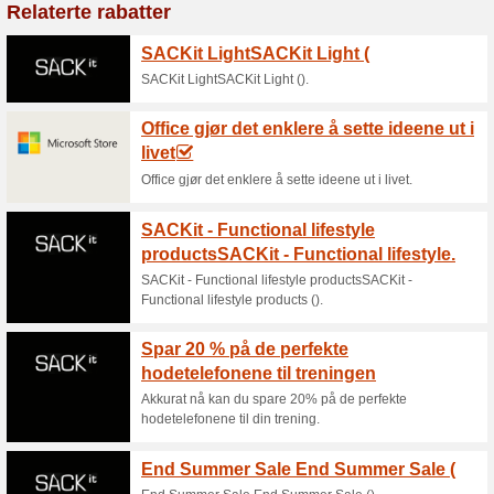
Aktuelle rabatter o
Bestselgere hos Kitchn
god d
100% virket
Tilbud
Når du handler bestselgere fra
god deal på de mest populære 