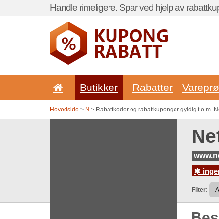
Handle rimeligere. Spar ved hjelp av rabattku
Butikker
Rabatter
Vareprø
Hovedside
>
N
> Rabattkoder og rabattkuponger gyldig t.o.m. Ne
Ne
www.ne
ingen
Filter:
Be