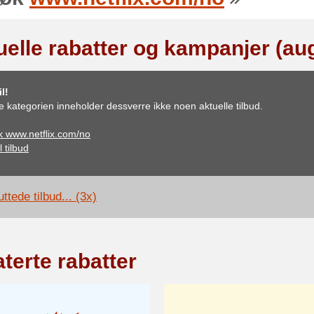
uelle rabatter og kampanjer (au
l!
 kategorien inneholder dessverre ikke noen aktuelle tilbud.
 www.netflix.com/no
l tilbud
ttede tilbud... (3x)
terte rabatter