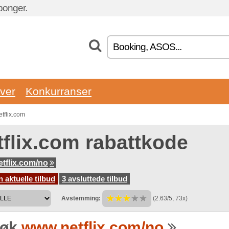
ponger.
ver
Konkurranser
tflix.com
tflix.com rabattkode
tflix.com/no
 aktuelle tilbud
3 avsluttede tilbud
Avstemming:
(2.63/5, 73x)
søk
www.netflix.com/no