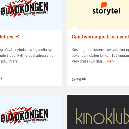
tsbrev
Gjør hverdagen til et even
g på vårt nyhetsbrev og motta nye
Kos deg med tusenvis av lydbøker o
de tilbud! Fyll i e-post adressen din
bøker på mobilen for kun 169 kr/mån
 på... (
Mer
)
Prøv gratis i 14 dag... (
Mer
)
nå
gyldig nå