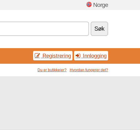
Norge
Søk
Registrering
Innlogging
Du er butikkeier?
Hvordan fungerer det?