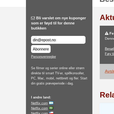
Akt
Bli varslet om nye kuponger
som er føyd til for denne
butikken
Fei
Denne
Besøk
Abonnere
Føy ti
Personvernregler
Se filmer og serier online eller strøm
Avslu
direkte til smart TV-er, spillkonsoller,
PC, Mac, mobil, nettbrett og fler. Start
din gratis prøveperiode i dag.
Rela
I andre land:
Netflix.com
Netflix.com
Netflix.com