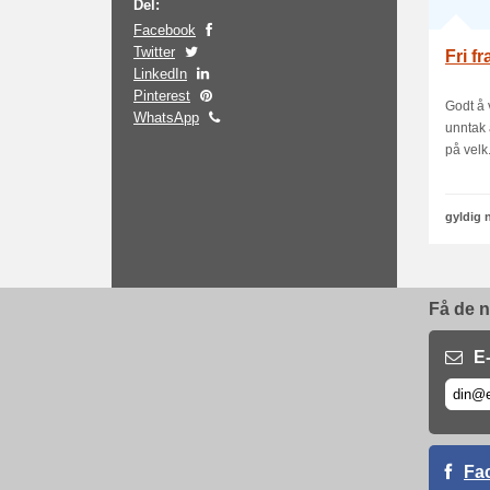
Del:
Facebook
Twitter
Fri fr
LinkedIn
Pinterest
Godt å 
WhatsApp
unntak 
på velk.
gyldig 
Få de n
E
Fa