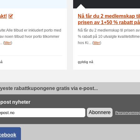
akt!
Nå får du 2 medlemskap ti
prisen av 1+50 % rabatt på
u
vite:Alle tilbud er inkludert porto med
Nå får du 2 medlemskap til prisen av
av noen tilbud hvor porto tilkommer
% rabatt på 10 utvalgte kvalitetsfilmer
.. (
Mer
)
hos Ki... (
Mer
)
nå
gyldig nå
yeste rabattkupongene gratis via e-post...
-post nyheter
Abonnere
Personvernreg
cebook