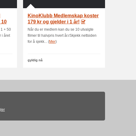
l
KinoKlubb Medlemskap koster
 10
179 kr og gjelder i 1 år!
 1 + 50
Når du er medlem kan du se 10 utvalgte
 i året
filmer til halvpris hvert år.rSkjekk nettsiden
for å sjekk... (
Mer
)
gyldig nå
ler