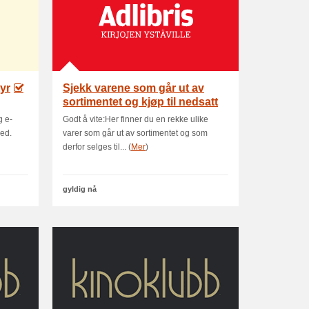
tyr
Sjekk varene som går ut av
sortimentet og kjøp til nedsatt
p
g e-
Godt å vite:Her finner du en rekke ulike
ed.
varer som går ut av sortimentet og som
derfor selges til... (
Mer
)
gyldig nå