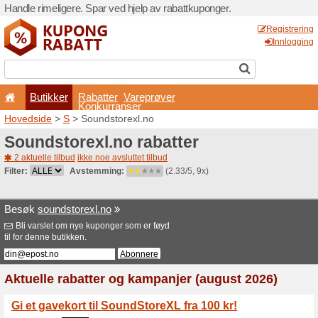
Handle rimeligere. Spar ved 
Butikker
Rabatter
Konkurran
Hovedside
>
S
> Soundstor