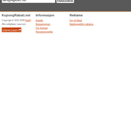
Motta eksklusive tilb
SoundStoreXL
100% virket
Tilbud
Motta eksklusive tilbud på n
rabattkode nødvendig.
Relaterte rabatter