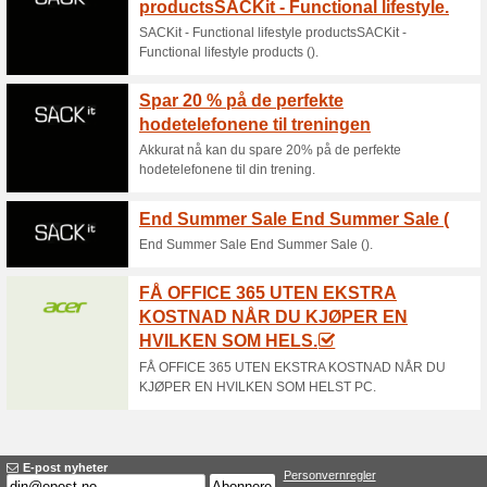
Aktuelle rabatter o
Gi et gavekort til Sou
100% virket
Tilbud
Gi bort muligheten til å velge
perfekte gaveideen for alle so